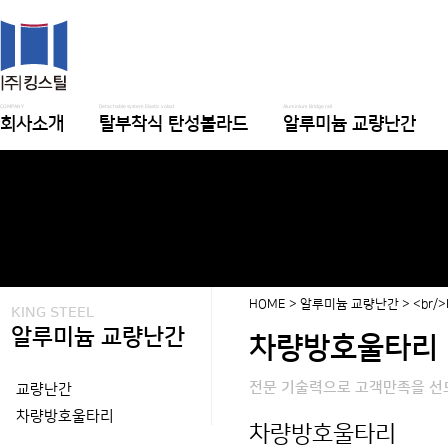
COMPANY
Detachable system Elastic volad
Aluminium Bridge rail
회사소개
탈부착식 탄성볼라드
알루미늄 교량난간
HOME > 알루미늄 교량난간 > <br/
KING STEEL
알루미늄 교량난간
차량방호울타리
전문 기술력으로 고객만족을 선
교량난간
차량방호울타리
차량방호울타리